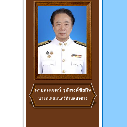
นายสมเจตน์ วุฒิพงศ์ชัยกิจ
นายกเทศมนตรีตำบลป่าซาง