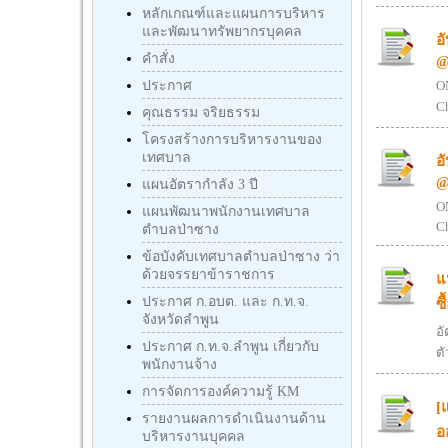
หลักเกณฑ์และแผนการบริหาร
และพัฒนาทรัพยากรบุคคล
อ
คำสั่ง
@
ประกาศ
ON
Ch
คุณธรรม จริยธรรม
โครงสร้างการบริหารงานของ
เทศบาล
อ
@
แผนอัตรากำลัง 3 ปี
ON
แผนพัฒนาพนักงานเทศบาล
C
ตำบลป่าซาง
ข้อบังคับเทศบาลตำบลป่าซาง ว่า
ด้วยจรรยาข้าราชการ
แ
ประกาศ ก.อบต. และ ก.ท.จ.
ซ
จังหวัดลำพูน
อ
ประกาศ ก.ท.จ.ลำพูน เกี่ยวกับ
ตั
พนักงานจ้าง
การจัดการองค์ความรู้ KM
[
รายงานผลการดำเนินงานด้าน
อ
บริหารงานบุคคล