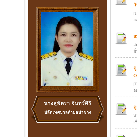
ว
[
อ
ส
สม
ชั
ด
O
[
อ
นางสุพัตรา จันทร์ศิริ
ด
ปลัดเทศบาลตำบลป่าซาง
ห
เช