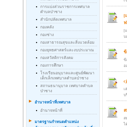
เช
การแบ่งส่วนราชการเทศบาล
ตำบลป่าซาง
[
สำนักปลัดเทศบาล
ฟ
กองคลัง
[แ
กองช่าง
บอ
กองสาธารณสุขและสิ่งแวดล้อม
กองยุทธศาสตร์และงบประมาณ
ข
กองสวัสดิการสังคม
ข
กองการศึกษา
อ
โรงเรียนอนุบาลและศูนย์พัฒนา
เด็กเล็กเทศบาลตำบลป่าซาง
c
สถานธนานุบาล เทศบาลตำบล
เล
ป่าซาง
บ
อำนาจหน้าที่เทศบาล
ส
อำนาจหน้าที่
สม
มาตรฐานกําหนดตําแหน่ง
ได