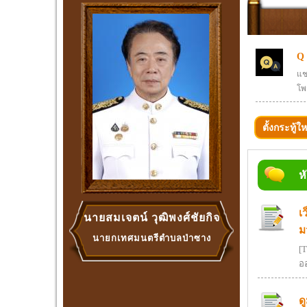
Q
แช
โพ
ตั้งกระทู้ให
ห
เ
นายสมเจตน์ วุฒิพงศ์ชัยกิจ
ม
นายกเทศมนตรีตำบลป่าซาง
[
อ
ด