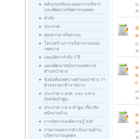
หลักเกณฑ์และแผนการบริหาร
@
และพัฒนาทรัพยากรบุคคล
ออ
คำสั่ง
ประกาศ
@
คุณธรรม จริยธรรม
แ
โครงสร้างการบริหารงานของ
@
เทศบาล
ออ
แผนอัตรากำลัง 3 ปี
แผนพัฒนาพนักงานเทศบาล
แ
ตำบลป่าซาง
แ
ข้อบังคับเทศบาลตำบลป่าซาง ว่า
C
ด้วยจรรยาข้าราชการ
แ
ประกาศ ก.อบต. และ ก.ท.จ.
ออ
จังหวัดลำพูน
ประกาศ ก.ท.จ.ลำพูน เกี่ยวกับ
พนักงานจ้าง
แ
การจัดการองค์ความรู้ KM
แ
รายงานผลการดำเนินงานด้าน
แ
บริหารงานบุคคล
วั