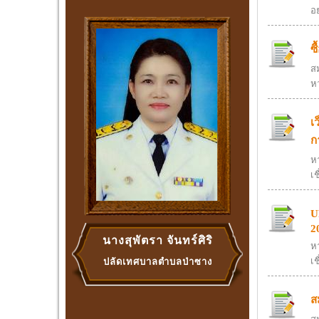
อ
ซ
สม
ห
เ
ก
ห
เช
U
2
นางสุพัตรา จันทร์ศิริ
ห
เช
ปลัดเทศบาลตำบลป่าซาง
ส