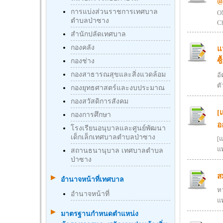
@
การแบ่งส่วนราชการเทศบาล
ON
ตำบลป่าซาง
C
สำนักปลัดเทศบาล
กองคลัง
แ
ซ
กองช่าง
กองสาธารณสุขและสิ่งแวดล้อม
อ
ตั
กองยุทธศาสตร์และงบประมาณ
กองสวัสดิการสังคม
[
กองการศึกษา
อ
โรงเรียนอนุบาลและศูนย์พัฒนา
เด็กเล็กเทศบาลตำบลป่าซาง
[แ
แ
สถานธนานุบาล เทศบาลตำบล
ป่าซาง
ส
อำนาจหน้าที่เทศบาล
ห
อำนาจหน้าที่
แ
มาตรฐานกําหนดตําแหน่ง