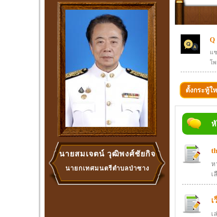
Q
แช
โพ
ตั้งกระทู้ให
ห
t
นายสมเจตน์ วุฒิพงศ์ชัยกิจ
ห
นายกเทศมนตรีตำบลป่าซาง
เล
เ
เ