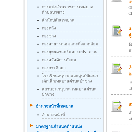
@
การแบ่งส่วนราชการเทศบาล
ON
ตำบลป่าซาง
C
สำนักปลัดเทศบาล
กองคลัง
แ
ซ
กองช่าง
กองสาธารณสุขและสิ่งแวดล้อม
อ
ตั
กองยุทธศาสตร์และงบประมาณ
กองสวัสดิการสังคม
[
กองการศึกษา
อ
โรงเรียนอนุบาลและศูนย์พัฒนา
เด็กเล็กเทศบาลตำบลป่าซาง
[แ
แ
สถานธนานุบาล เทศบาลตำบล
ป่าซาง
ส
อำนาจหน้าที่เทศบาล
ห
อำนาจหน้าที่
แ
มาตรฐานกําหนดตําแหน่ง