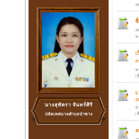
อ
ซ
สม
ห
เ
ก
ห
เช
U
2
นางสุพัตรา จันทร์ศิริ
ห
เช
ปลัดเทศบาลตำบลป่าซาง
ส