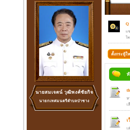
Q
แช
โพ
ตั้งกระทู้ให
ห
t
นายสมเจตน์ วุฒิพงศ์ชัยกิจ
ห
นายกเทศมนตรีตำบลป่าซาง
เล
เ
เ