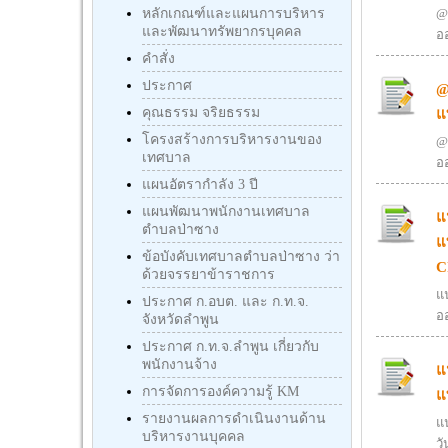
หลักเกณฑ์และแผนการบริหาร
@
และพัฒนาทรัพยากรบุคคล
ออ
คำสั่ง
ประกาศ
@
คุณธรรม จริยธรรม
แ
โครงสร้างการบริหารงานของ
@
เทศบาล
ออ
แผนอัตรากำลัง 3 ปี
แผนพัฒนาพนักงานเทศบาล
แ
ตำบลป่าซาง
แ
ข้อบังคับเทศบาลตำบลป่าซาง ว่า
C
ด้วยจรรยาข้าราชการ
แ
ประกาศ ก.อบต. และ ก.ท.จ.
ออ
จังหวัดลำพูน
ประกาศ ก.ท.จ.ลำพูน เกี่ยวกับ
พนักงานจ้าง
แ
การจัดการองค์ความรู้ KM
แ
รายงานผลการดำเนินงานด้าน
แ
บริหารงานบุคคล
วั