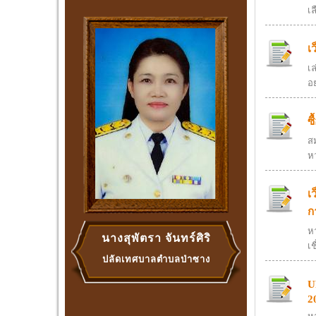
เล
เ
เ
อ
ซ
สม
ห
เ
ก
ห
นางสุพัตรา จันทร์ศิริ
เช
ปลัดเทศบาลตำบลป่าซาง
U
2