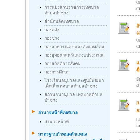
ON
การแบ่งส่วนราชการเทศบาล
Ch
ตำบลป่าซาง
สำนักปลัดเทศบาล
อ
กองคลัง
@
กองช่าง
ON
C
กองสาธารณสุขและสิ่งแวดล้อม
กองยุทธศาสตร์และงบประมาณ
แ
กองสวัสดิการสังคม
ซ
กองการศึกษา
อ
โรงเรียนอนุบาลและศูนย์พัฒนา
ตั
เด็กเล็กเทศบาลตำบลป่าซาง
สถานธนานุบาล เทศบาลตำบล
ป่าซาง
[
อ
อำนาจหน้าที่เทศบาล
[แ
อำนาจหน้าที่
แ
มาตรฐานกําหนดตําแหน่ง