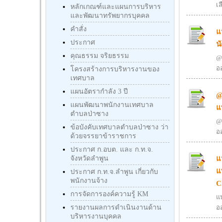
เล
หลักเกณฑ์และแผนการบริหาร
และพัฒนาทรัพยากรบุคคล
คำสั่ง
แ
ประกาศ
น
คุณธรรม จริยธรรม
@
ออ
โครงสร้างการบริหารงานของ
เทศบาล
แผนอัตรากำลัง 3 ปี
@
แผนพัฒนาพนักงานเทศบาล
แ
ตำบลป่าซาง
@
ข้อบังคับเทศบาลตำบลป่าซาง ว่า
ออ
ด้วยจรรยาข้าราชการ
ประกาศ ก.อบต. และ ก.ท.จ.
แ
จังหวัดลำพูน
แ
ประกาศ ก.ท.จ.ลำพูน เกี่ยวกับ
พนักงานจ้าง
C
การจัดการองค์ความรู้ KM
แ
รายงานผลการดำเนินงานด้าน
ออ
บริหารงานบุคคล