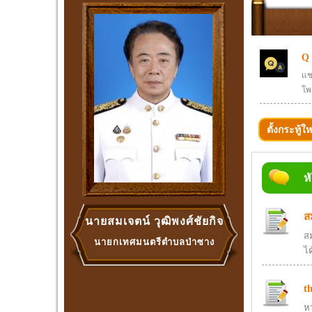
Q
แช
โพส
ตั้งกระทู้ให
ห
ส
นายสมเจตน์ วุฒิพงศ์ชัยกิจ
สม
นายกเทศมนตรีตำบลป่าซาง
ได
t
ห