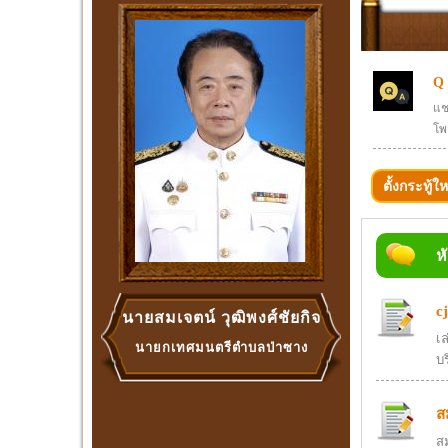
Q
แช
โพ
ตั้งกระทู้ให
ห
c
นายสมเจตน์ วุฒิพงศ์ชัยกิจ
เล
นายกเทศมนตรีตำบลป่าซาง
บ
ส
สม