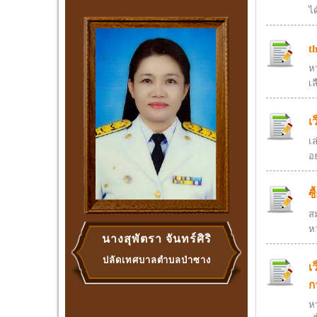
ได
t
ห
เล
เ
เ
อ
ซ
สม
ห
นางสุพัตรา จันทร์ศิริ
ปลัดเทศบาลตำบลป่าซาง
เ
ก
ห