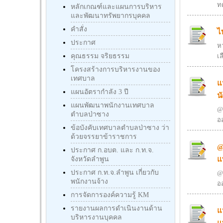
ท
หลักเกณฑ์และแผนการบริหาร
และพัฒนาทรัพยากรบุคคล
คำสั่ง
ไ
ประกาศ
ห
คุณธรรม จริยธรรม
เล
โครงสร้างการบริหารงานของ
เทศบาล
แ
แผนอัตรากำลัง 3 ปี
น
แผนพัฒนาพนักงานเทศบาล
@
ตำบลป่าซาง
ออ
ข้อบังคับเทศบาลตำบลป่าซาง ว่า
ด้วยจรรยาข้าราชการ
@
ประกาศ ก.อบต. และ ก.ท.จ.
แ
จังหวัดลำพูน
ประกาศ ก.ท.จ.ลำพูน เกี่ยวกับ
@
พนักงานจ้าง
ออ
การจัดการองค์ความรู้ KM
รายงานผลการดำเนินงานด้าน
แ
บริหารงานบุคคล
แ