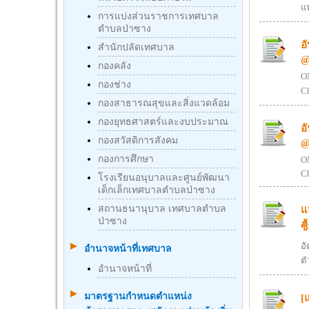
แ
การแบ่งส่วนราชการเทศบาล
ตำบลป่าซาง
อ
สำนักปลัดเทศบาล
@
กองคลัง
ON
กองช่าง
Ch
กองสาธารณสุขและสิ่งแวดล้อม
กองยุทธศาสตร์และงบประมาณ
อ
กองสวัสดิการสังคม
@
กองการศึกษา
ON
C
โรงเรียนอนุบาลและศูนย์พัฒนา
เด็กเล็กเทศบาลตำบลป่าซาง
สถานธนานุบาล เทศบาลตำบล
แ
ป่าซาง
ซ
อ
อำนาจหน้าที่เทศบาล
ตั
อำนาจหน้าที่
มาตรฐานกําหนดตําแหน่ง
[