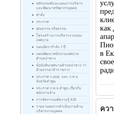
усл
หลักเกณฑ์และแผนการบริหาร
และพัฒนาทรัพยากรบุคคล
пре
คำสั่ง
кли
ประกาศ
как 
คุณธรรม จริยธรรม
апа
โครงสร้างการบริหารงานของ
เทศบาล
Пио
แผนอัตรากำลัง 3 ปี
в Е
แผนพัฒนาพนักงานเทศบาล
ตำบลป่าซาง
свое
ข้อบังคับเทศบาลตำบลป่าซาง ว่า
ради
ด้วยจรรยาข้าราชการ
ประกาศ ก.อบต. และ ก.ท.จ.
จังหวัดลำพูน
ประกาศ ก.ท.จ.ลำพูน เกี่ยวกับ
พนักงานจ้าง
การจัดการองค์ความรู้ KM
รายงานผลการดำเนินงานด้าน
ความ
บริหารงานบุคคล