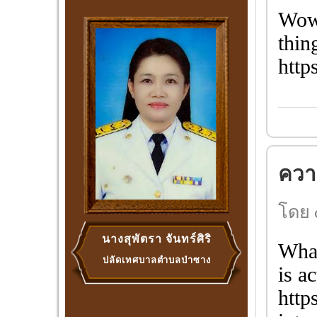
Wow,
thin
http
ความ
โดย 
นางสุพัตรา จันทร์ศิริ
What
ปลัดเทศบาลตำบลป่าซาง
is a
http