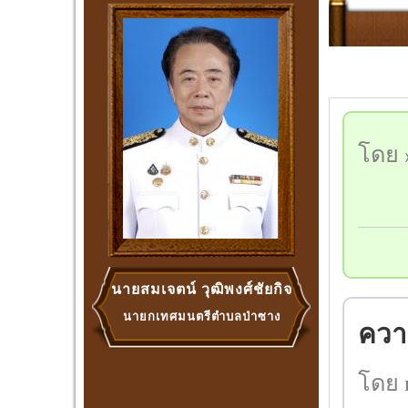
โดย »
นายสมเจตน์ วุฒิพงศ์ชัยกิจ
นายกเทศมนตรีตำบลป่าซาง
ความ
โดย 