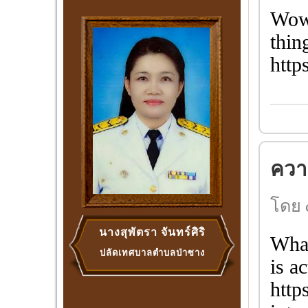
Wow,
thin
http
ความ
โดย 
นางสุพัตรา จันทร์ศิริ
What
ปลัดเทศบาลตำบลป่าซาง
is a
http