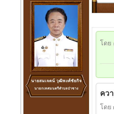
โดย »
นายสมเจตน์ วุฒิพงศ์ชัยกิจ
นายกเทศมนตรีตำบลป่าซาง
ความ
โดย 