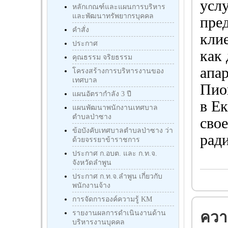
усл
หลักเกณฑ์และแผนการบริหาร
และพัฒนาทรัพยากรบุคคล
пре
คำสั่ง
кли
ประกาศ
как 
คุณธรรม จริยธรรม
апа
โครงสร้างการบริหารงานของ
เทศบาล
Пио
แผนอัตรากำลัง 3 ปี
в Е
แผนพัฒนาพนักงานเทศบาล
ตำบลป่าซาง
свое
ข้อบังคับเทศบาลตำบลป่าซาง ว่า
ради
ด้วยจรรยาข้าราชการ
ประกาศ ก.อบต. และ ก.ท.จ.
จังหวัดลำพูน
ประกาศ ก.ท.จ.ลำพูน เกี่ยวกับ
พนักงานจ้าง
การจัดการองค์ความรู้ KM
รายงานผลการดำเนินงานด้าน
ความ
บริหารงานบุคคล