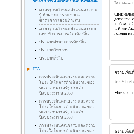
ข้าราชการและพนักงานส่วนท้องถิ่น
โดย Alejandr
มาตรฐานกำหนดตำแหน่ง ความ
Специальн
รู้ ทักษะ สมรรถนะ ของ
девушек, с
ข้าราชการส่วนท้องถิ่น
любом рай
มาตรฐานกำหนดตำแหน่งระบบ
районе Ак
готовы на 
แท่ง ข้าราชการส่วนท้องถิ่น
ประเภทอำนวยการท้องถิ่น
ประเภทวิชาการ
ประเภททั่วไป
ITA
ความเห็นที่
การประเมินคุณธรรมและความ
โดย Miquel »
โปร่งใสในการดำเนินงาน ของ
หน่วยงานภาครัฐ ประจำ
Мне очень 
ปีงบประมาณ 2569
การประเมินคุณธรรมและความ
โปร่งใสในการดำเนินงาน ของ
หน่วยงานภาครัฐ ประจำ
ปีงบประมาณ 2568
การประเมินคุณธรรมและความ
โปร่งใสในการดำเนินงาน ของ
ความเห็นที่