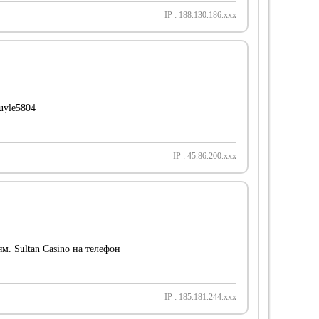
IP : 188.130.186.xxx
ruyle5804
IP : 45.86.200.xxx
м. Sultan Casino на телефон
IP : 185.181.244.xxx