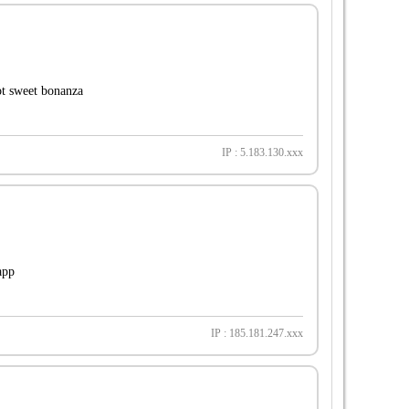
ot sweet bonanza
IP : 5.183.130.xxx
app
IP : 185.181.247.xxx