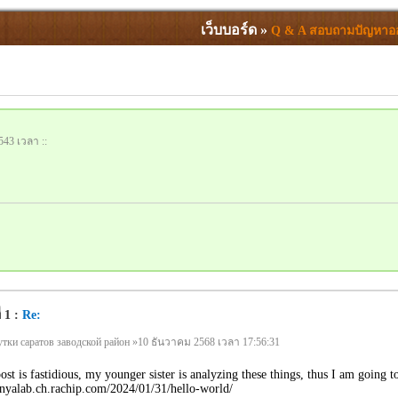
เว็บบอร์ด »
Q & A สอบถามปัญหาอ
 543 เวลา ::
 1 :
Re:
тки саратов заводской район »10 ธันวาคม 2568 เวลา 17:56:31
ost is fastidious, my younger sister is analyzing these things, thus I am going t
anyalab.ch.rachip.com/2024/01/31/hello-world/