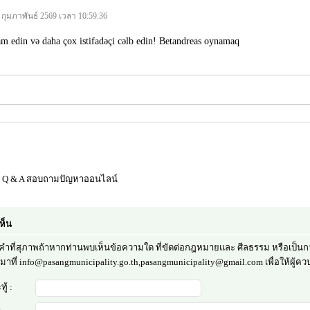
 กุมภาพันธ์ 2569 เวลา 10:59:36
am edin və daha çox istifadəçi cəlb edin! Betandreas oynamaq
ง
Q & A สอบถามปัญหาออนไลน์
ห็น
ำที่สุภาพถ้าหากท่านพบเห็นข้อความใด ที่ขัดต่อกฎหมายและ ศีลธรรม หรือเป็นการ
l มาที่ info@pasangmunicipality.go.th,pasangmunicipality@gmail.com เพื่อให
ู้ :
: