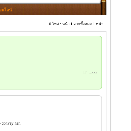
อนไลน์
10 โพส • หน้า 1 จากทั้งหมด 1 หน้า
IP : ...xxx
o convey her.