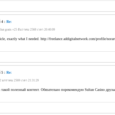
 4 :
Re:
 chat gratis »25 ธันวาคม 2568 เวลา 20:40:09
ticle, exactly what I needed. http://freelance.addigitalnetwork.com/profile/nora
 5 :
Re:
2 มกราคม 2569 เวลา 21:31:29
 такой полезный контент. Обязательно порекомендую Sultan Casino друзья