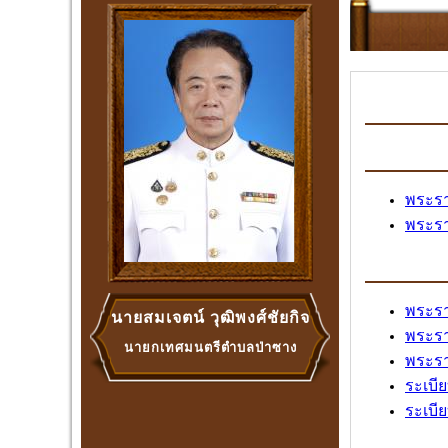
พระรา
พระรา
พระรา
นายสมเจตน์ วุฒิพงศ์ชัยกิจ
พระรา
นายกเทศมนตรีตำบลป่าซาง
พระราช
ระเบี
ระเบี