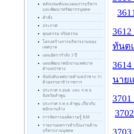
หลักเกณฑ์และแผนการบริหาร
และพัฒนาทรัพยากรบุคคล
3611
คำสั่ง
ประกาศ
3612 
คุณธรรม จริยธรรม
โครงสร้างการบริหารงานของ
ทันตแ
เทศบาล
แผนอัตรากำลัง 3 ปี
3614 
แผนพัฒนาพนักงานเทศบาล
ตำบลป่าซาง
ข้อบังคับเทศบาลตำบลป่าซาง ว่า
นายแพ
ด้วยจรรยาข้าราชการ
ประกาศ ก.อบต. และ ก.ท.จ.
จังหวัดลำพูน
3701 
ประกาศ ก.ท.จ.ลำพูน เกี่ยวกับ
พนักงานจ้าง
3702
การจัดการองค์ความรู้ KM
รายงานผลการดำเนินงานด้าน
3703 
บริหารงานบุคคล