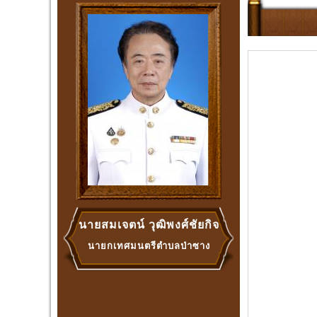
นายสมเจตน์ วุฒิพงศ์ชัยกิจ
นายกเทศมนตรีตำบลป่าซาง