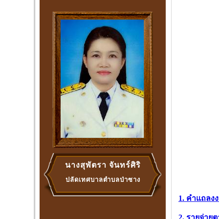
นางสุพัตรา จันทร์ศิริ
ปลัดเทศบาลตำบลป่าซาง
1. คำแถลง
2. รายจ่าย