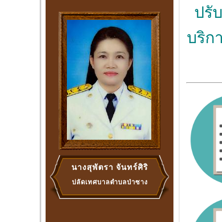
ปรั
บริก
นางสุพัตรา จันทร์ศิริ
ปลัดเทศบาลตำบลป่าซาง