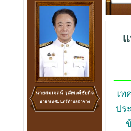
แ
___
เท
นายสมเจตน์ วุฒิพงศ์ชัยกิจ
นายกเทศมนตรีตำบลป่าซาง
ประ
ข