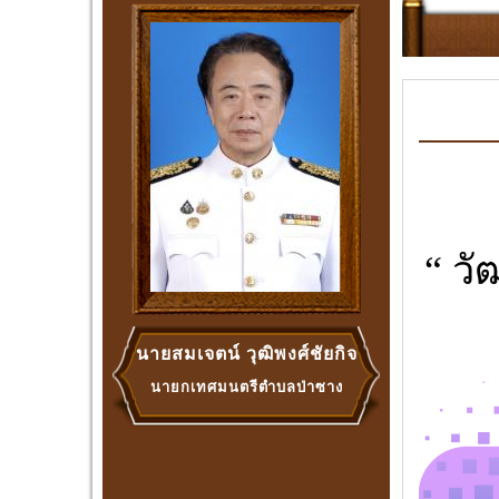
“ ว
นายสมเจตน์ วุฒิพงศ์ชัยกิจ
นายกเทศมนตรีตำบลป่าซาง