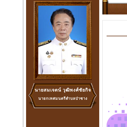
“ย
นายสมเจตน์ วุฒิพงศ์ชัยกิจ
นายกเทศมนตรีตำบลป่าซาง