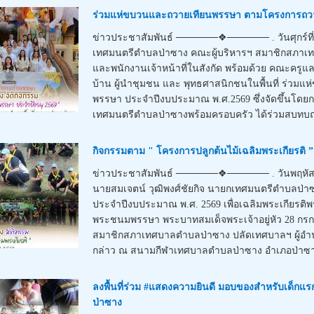
ร่วมแห่ขบวนและถวายเทียนพรรษา ตามโครงการถวา
ข่าวประชาสัมพันธ์ ──────❖────── . วันศุกร์ที่ 
เทศมนตรีตำบลป่าซาง คณะผู้บริหารฯ สมาชิกสภาเ
และพนักงานเจ้าหน้าที่ในสังกัด พร้อมด้วย คณะครูแล
บ้าน ผู้นำชุมชน และ พุทธศาสนิกชนในพื้นที่ ร่ว
พรรษา ประจำปีงบประมาณ พ.ศ.2569 ซึ่งจัดขึ้นโดย
เทศมนตรีตำบลป่าซางพร้อมครอบครัว ได้ร่วมสบทบถว
กิจกรรมตาม " โครงการปลูกต้นไม้เฉลิมพระเกียรติ
ข่าวประชาสัมพันธ์ ──────❖────── . วันพฤหัสบ
นายสมเจตน์ วุฒิพงศ์ชัยกิจ นายกเทศมนตรีตำบลป่าซ
ประจำปีงบประมาณ พ.ศ. 2569 เพื่อเฉลิมพระเกียรติพร
พระชนมพรรษา พระบาทสมเด็จพระเจ้าอยู่หัว 28 กรก
สมาชิกสภาเทศบาลตำบลป่าซาง ปลัดเทศบาลฯ ผู้อำนวย
กล่าว ณ สนามกีฬาเทศบาลตำบลป่าซาง อำเภอป่าซาง
ลงพื้นที่ร่วม #แสดงความยินดี มอบของสำหรับเด็กแร
ป่าซาง