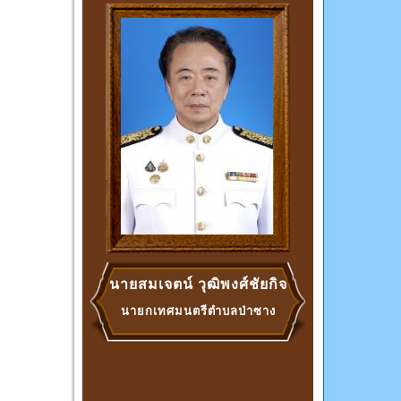
นายสมเจตน์ วุฒิพงศ์ชัยกิจ
นายกเทศมนตรีตำบลป่าซาง