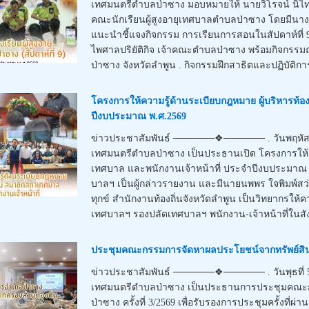
เทศมนตรีตำบลป่าซาง มอบหมายให้ นายวิโรจน์ นิ
คณะนักเรียนผู้สูงอายุเทศบาลตำบลป่าซาง โดยมีนางยุ
แนะนำชี้แจงกิจกรรม การเรียนการสอนในสัปดาห์ที่ 
ไพศาลปริยัติกิจ เจ้าคณะตำบลป่าซาง พร้อมกิจกรร
ป่าซาง จังหวัดลำพูน . กิจกรรมฝึกสาธิตและปฏิบัติการ
โครงการให้ความรู้ด้านระเบียบกฎหมาย ผู้บริหารท้อ
ปีงบประมาณ พ.ศ.2569
ข่าวประชาสัมพันธ์ ──────❖────── . วันพฤหัสบดีท
เทศมนตรีตำบลป่าซาง เป็นประธานเปิด โครงการให้คว
เทศบาล และพนักงานเจ้าหน้าที่ ประจำปีงบประมาณ พ
บาลฯ เป็นผู้กล่าวรายงาน และมีนายนพพร ใจพิมพ์สว่
ทุกข์ สำนักงานท้องถิ่นจังหวัดลำพูน เป็นวิทยากรให
เทศบาลฯ รองปลัดเทศบาลฯ พนักงาน-เจ้าหน้าที่ในสังก
ประชุมคณะกรรมการจัดหาผลประโยชน์จากทรัพย์สินข
ข่าวประชาสัมพันธ์ ──────❖────── . วันพุธที่ 5 
เทศมนตรีตำบลป่าซาง เป็นประธานการประชุมคณะ
ป่าซาง ครั้งที่ 3/2569 เพื่อรับรองการประชุมครั้งท