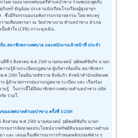
ไทรโยค รองนายกเทศมนตรีตำบลป่าซาง ร่วมพบปะพูดกับ
รินทร์ ธัญน้อม ประธานนักเรียนโรงเรียนผู้สูงอายุฯ
9 . ซึ่งมีกิจกรรมอบรมฟังการบรรยายธรรม โดย พระครู
มถวายเทียนพรรษา ณ วัดป่าซางงาม ตำบลป่าซาง อำเภอ
ปั้มหัวใจ (CPR) ภาวะฉุกเฉิน..
งถิ่น สมาชิกสภาเทศบาล และพนักงานเจ้าหน้าที่ ประจำ
ี่ 6 สิงหาคม พ.ศ.2569 นายสมเจตน์ วุฒิพงศ์ชัยกิจ นายก
ามรู้ด้านระเบียบกฎหมาย ผู้บริหารท้องถิ่น สมาชิกสภา
.ศ.2569 โดยมีนายชัชวาล สิงห์แก้ว หัวหน้าสำนักปลัดเทศ
าง ผู้อำนวยการกลุ่มงานกฎหมาย ระเบียบ และ เรื่องร้อง
้ความรู้ . ในการนี้ได้มีสมาชิกสภาเทศบาลตำบลป่าซาง ปลัด
ัด ร่วมโ..
องเทศบาลตำบลป่าซาง ครั้งที่ 3/2569
สิงหาคม พ.ศ.2569 นายสมเจตน์ วุฒิพงศ์ชัยกิจ นายก
กรรมการจัดหาผลประโยชน์จากทรัพย์สินของเทศบาลตำบล
ี่ผ่านมา และ เสนอเรื่องพิจารณาการกำหนดหลักเกณฑ์ต่าง ๆ