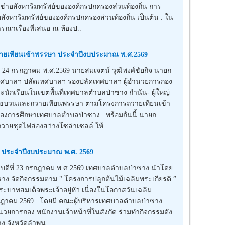
าอสังหาริมทรัพย์ขององค์กรปกครองส่วนท้องถิ่น การ
งหาริมทรัพย์ขององค์กรปกครองส่วนท้องถิ่น เป็นต้น . ใน
รณาเรื่องที่เสนอ ณ ห้องป..
ยเทียนเข้าพรรษา ประจำปีงบประมาณ พ.ศ.2569
24 กรกฎาคม พ.ศ.2569 นายสมเจตน์ วุฒิพงศ์ชัยกิจ นายก
ทศบาลฯ ปลัดเทศบาลฯ รองปลัดเทศบาลฯ ผู้อำนวยการกอง
ะนักเรียนในเขตพื้นที่เทศบาลตำบลป่าซาง กำนัน- ผู้ใหญ่
มแห่ขบวนและถวายเทียนพรรษา ตามโครงการถวายเทียนเข้า
กองการศึกษาเทศบาลตำบลป่าซาง . พร้อมกันนี้ นายก
ายชุดไฟส่องสว่างโซล่าเซลล์ ให้..
 ” ประจำปีงบประมาณ พ.ศ. 2569
ดีที่ 23 กรกฎาคม พ.ศ.2569 เทศบาลตำบลป่าซาง นำโดย
าง จัดกิจกรรมตาม " โครงการปลูกต้นไม้เฉลิมพระเกียรติ ”
ะบาทสมเด็จพระเจ้าอยู่หัว เนื่องในโอกาสวันเฉลิม
ฎาคม 2569 . โดยมี คณะผู้บริหารเทศบาลตำบลป่าซาง
การกอง พนักงานเจ้าหน้าที่ในสังกัด ร่วมทำกิจกรรมดัง
 จังหวัดลำพูน