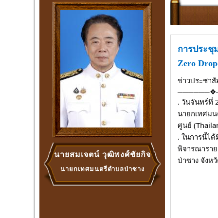
การประชุม
Zero Drop
ข่าวประชาสั
──────❖
. วันจันทร์
นายกเทศมนต
ศูนย์ (Thai
. ในการนี้ไ
พิจารณารายช
นายสมเจตน์ วุฒิพงศ์ชัยกิจ
ป่าซาง จังหว
นายกเทศมนตรีตำบลป่าซาง