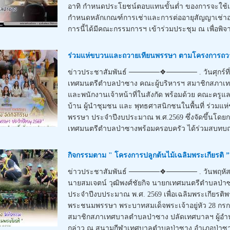
อาทิ กำหนดประโยชน์ตอบแทนขั้นต่ำ ของการจะใช้เช่
กำหนดหลักเกณฑ์การเช่าและการต่ออายุสัญญาเช่าอสั
การนี้ได้มีคณะกรรมการฯ เข้าร่วมประชุม ณ เพื่อพิจา
ร่วมแห่ขบวนและถวายเทียนพรรษา ตามโครงการถวา
ข่าวประชาสัมพันธ์ ──────❖────── . วันศุกร์ที่ 
เทศมนตรีตำบลป่าซาง คณะผู้บริหารฯ สมาชิกสภาเ
และพนักงานเจ้าหน้าที่ในสังกัด พร้อมด้วย คณะครูแล
บ้าน ผู้นำชุมชน และ พุทธศาสนิกชนในพื้นที่ ร่ว
พรรษา ประจำปีงบประมาณ พ.ศ.2569 ซึ่งจัดขึ้นโดย
เทศมนตรีตำบลป่าซางพร้อมครอบครัว ได้ร่วมสบทบถว
กิจกรรมตาม " โครงการปลูกต้นไม้เฉลิมพระเกียรติ
ข่าวประชาสัมพันธ์ ──────❖────── . วันพฤหัสบ
นายสมเจตน์ วุฒิพงศ์ชัยกิจ นายกเทศมนตรีตำบลป่าซ
ประจำปีงบประมาณ พ.ศ. 2569 เพื่อเฉลิมพระเกียรติพร
พระชนมพรรษา พระบาทสมเด็จพระเจ้าอยู่หัว 28 กรก
สมาชิกสภาเทศบาลตำบลป่าซาง ปลัดเทศบาลฯ ผู้อำนวย
กล่าว ณ สนามกีฬาเทศบาลตำบลป่าซาง อำเภอป่าซาง