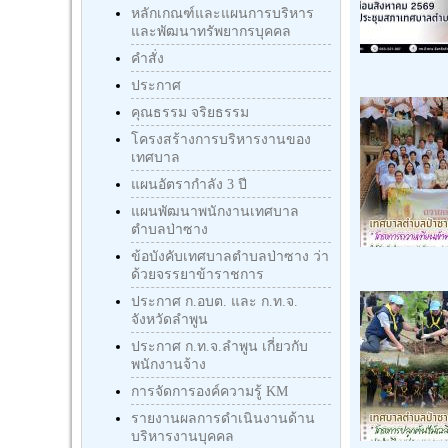
หลักเกณฑ์และแผนการบริหาร
และพัฒนาทรัพยากรบุคคล
คำสั่ง
ประกาศ
คุณธรรม จริยธรรม
โครงสร้างการบริหารงานของ
เทศบาล
แผนอัตรากำลัง 3 ปี
แผนพัฒนาพนักงานเทศบาล
ตำบลป่าซาง
ข้อบังคับเทศบาลตำบลป่าซาง ว่า
ด้วยจรรยาข้าราชการ
ประกาศ ก.อบต. และ ก.ท.จ.
จังหวัดลำพูน
ประกาศ ก.ท.จ.ลำพูน เกี่ยวกับ
พนักงานจ้าง
การจัดการองค์ความรู้ KM
รายงานผลการดำเนินงานด้าน
บริหารงานบุคคล