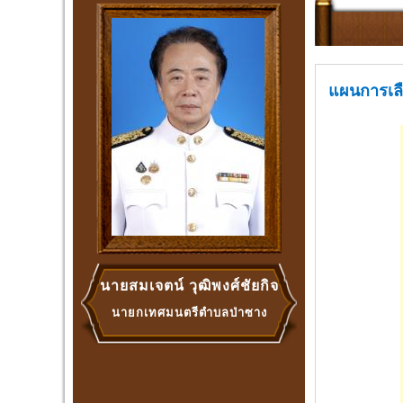
แผนการเล
นายสมเจตน์ วุฒิพงศ์ชัยกิจ
นายกเทศมนตรีตำบลป่าซาง