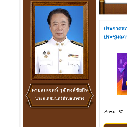
ประกาศสภา
ประชุมสภาเ
นายสมเจตน์ วุฒิพงศ์ชัยกิจ
นายกเทศมนตรีตำบลป่าซาง
เข้าชม : 87