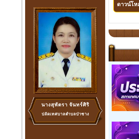
ดาวน์โห
นางสุพัตรา จันทร์ศิริ
ปลัดเทศบาลตำบลป่าซาง