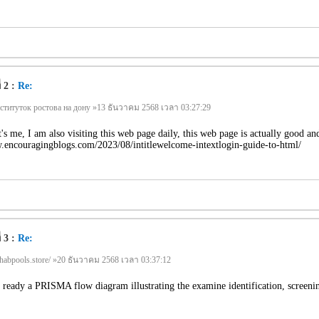
 2 :
Re:
ституток ростова на дону »13 ธันวาคม 2568 เวลา 03:27:29
t's me, I am also visiting this web page daily, this web page is actually good an
.encouragingblogs.com/2023/08/intitlewelcome-intextlogin-guide-to-html/
 3 :
Re:
rehabpools.store/ »20 ธันวาคม 2568 เวลา 03:37:12
 ready a PRISMA flow diagram illustrating the examine identification, screening