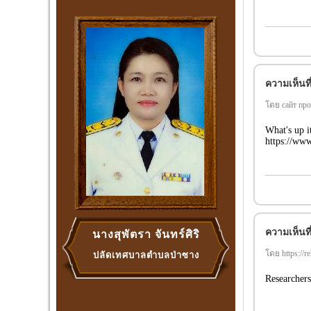
ความเห็นที่
โดย сайт про
What's up i
https://www
ความเห็นที่
นางสุพัตรา จันทร์ศิริ
โดย https://
ปลัดเทศบาลตำบลป่าซาง
Researchers