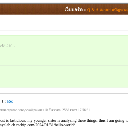
เว็บบอร์ด »
Q & A สอบถามปัญหาอ
 543 เวลา ::
 1 :
Re:
тки саратов заводской район »10 ธันวาคม 2568 เวลา 17:56:31
ost is fastidious, my younger sister is analyzing these things, thus I am going t
anyalab.ch.rachip.com/2024/01/31/hello-world/