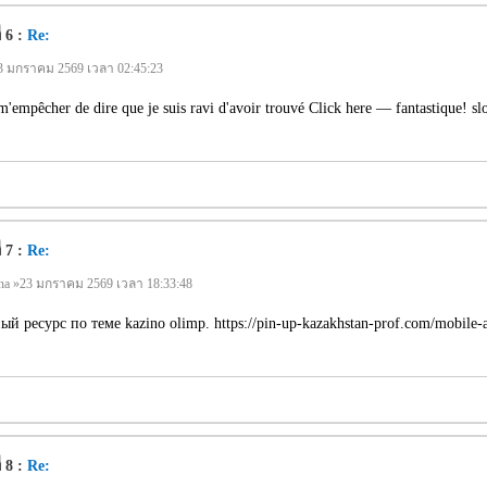
 6 :
Re:
23 มกราคม 2569 เวลา 02:45:23
m'empêcher de dire que je suis ravi d'avoir trouvé Click here — fantastique! sl
 7 :
Re:
na »23 มกราคม 2569 เวลา 18:33:48
ый ресурс по теме kazino olimp. https://pin-up-kazakhstan-prof.com/mobile-
 8 :
Re: