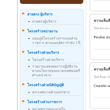
สายตรง ผู้บริหาร
ความเห็นที่
สายตรงผู้บริหาร
โดย live sex
โครงสร้างหน่วยงาน
Peculiar ar
แผนภูมิโครงสร้างการแบ่งส่วน
ราชการ ตามแผนอัตรากำลัง 3 ปี
โครงสร้างฝ่ายบริหาร
โครงสร้างฝ่ายบริหาร
รายงานแสดงผลการปฏิบัติงาน
ความเห็นที่
ตามนโยบายของนายกเทศมนตรี
ตำบลป่าซาง
โดย Ryan »2
โครงสร้างฝ่ายนิติบัญญัติ
Спасибо за
สภาเทศบาลตำบลป่าซาง
โครงสร้างส่วนราชการ
หน่วยตรวจสอบภายใน