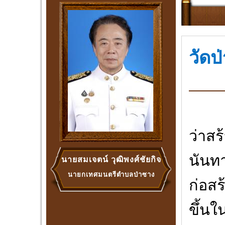
วัดป
ป
ว่าสร
นันทา
นายสมเจตน์ วุฒิพงศ์ชัยกิจ
นายกเทศมนตรีตำบลป่าซาง
ก่อสร
ขึ้นใ