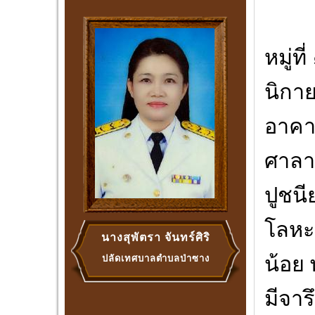
วัดป
หมู่ท
นิกาย
อาคา
ศาลา
ปูชนี
โลหะ
นางสุพัตรา จันทร์ศิริ
น้อย
ปลัดเทศบาลตำบลป่าซาง
มีจาร